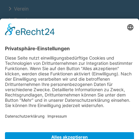
Verein
Termine
Training
Neuigkeiten
Kontakt
Platzöffnungszeiten
Montag – Sonntag
07:00 – 22:00 Uhr
Social