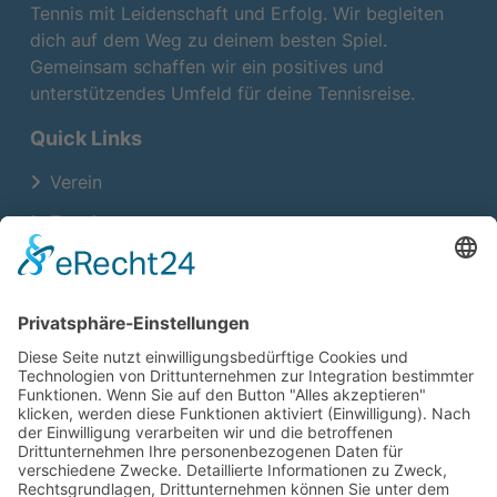
Tennis mit Leidenschaft und Erfolg. Wir begleiten
dich auf dem Weg zu deinem besten Spiel.
Gemeinsam schaffen wir ein positives und
unterstützendes Umfeld für deine Tennisreise.
Quick Links
Verein
Termine
Training
Neuigkeiten
Kontakt
Platzöffnungszeiten
Montag – Sonntag
07:00 – 22:00 Uhr