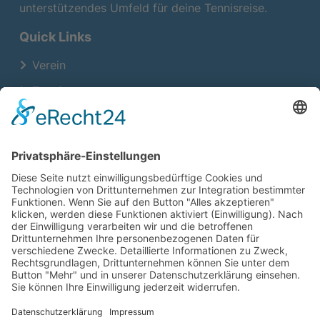
unterstützendes Umfeld für deine Tennisreise.
Quick Links
Verein
Termine
Training
Neuigkeiten
Kontakt
Platzöffnungszeiten
Montag – Sonntag
07:00 – 22:00 Uhr
Social