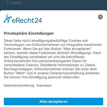
Verein
Termine
Training
Neuigkeiten
Kontakt
Platzöffnungszeiten
Montag – Sonntag
07:00 – 22:00 Uhr
Social