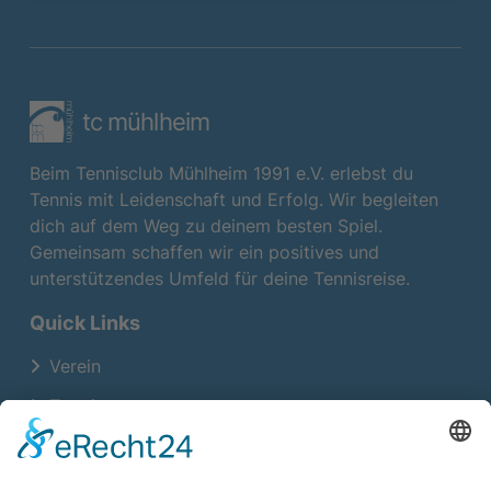
tc mühlheim
Beim Tennisclub Mühlheim 1991 e.V. erlebst du
Tennis mit Leidenschaft und Erfolg. Wir begleiten
dich auf dem Weg zu deinem besten Spiel.
Gemeinsam schaffen wir ein positives und
unterstützendes Umfeld für deine Tennisreise.
Quick Links
Verein
Termine
Training
Neuigkeiten