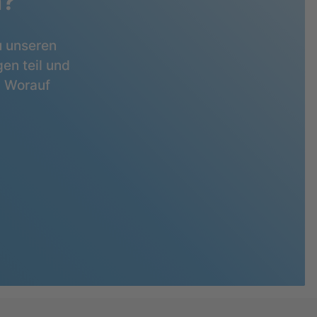
n?
u unseren
en teil und
. Worauf