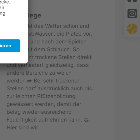
Verein
Platzpflege
👉 Sobald das Wetter schön und
trocken ist:Wässert die Plätze vor,
während und nach dem Spielen
gezielt mit dem Schlauch. So
erreicht Ihr trockene Stellen direkt
und verhindert gleichzeitig, dass
andere Bereiche zu weich
werden.➡️ Bei sehr trockenen
Stellen darf ausdrücklich auch bis
zur leichten Pfützenbildung
gewässert werden, damit der
Belag wieder ausreichend
Feuchtigkeit aufnehmen kann. 🤝
Hier sind wir