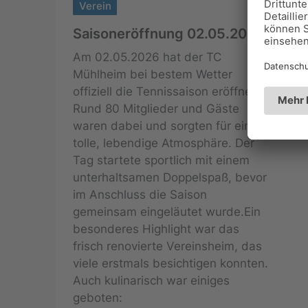
Verein
Saisoneröffnung 02.05.2026
Am 02.05.2026 hat der TC
Mühlheim bei bestem Wetter
offiziell die Tennissaison eröffnet.
Rund 80 Mitglieder und Gäste
waren dabei und sorgten für eine
tolle, lebendige Atmosphäre. Der
Tag startete sportlich mit einem
unterhaltsamen Doppelspaß, bevor
im Anschluss die Saison
gemeinsam eingeläutet wurde.Ein
besonderes Highlight war das
frisch renovierte Vereinsheim, das
viele erstmals besichtigen konnten.
Auch kulinarisch war einiges
geboten: