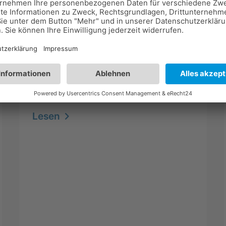
Verein
Trainingslager Damen 30/40/50
Wie schon die Jahre zuvor waren
wir mit 19 Mädels im Trainingslager
in Oberaula. Es hat wieder viel
Spass gemacht, und wir freuen uns
schon auf nächstes Jahr
Lesen